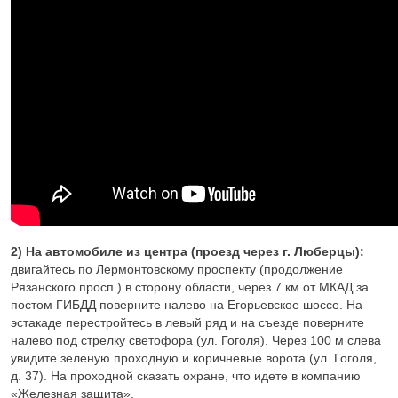
2) На автомобиле из центра (проезд через г. Люберцы):
двигайтесь по Лермонтовскому проспекту (продолжение
Рязанского просп.) в сторону области, через 7 км от МКАД за
постом ГИБДД поверните налево на Егорьевское шоссе. На
эстакаде перестройтесь в левый ряд и на съезде поверните
налево под стрелку светофора (ул. Гоголя). Через 100 м слева
увидите зеленую проходную и коричневые ворота (ул. Гоголя,
д. 37). На проходной сказать охране, что идете в компанию
«Железная защита».