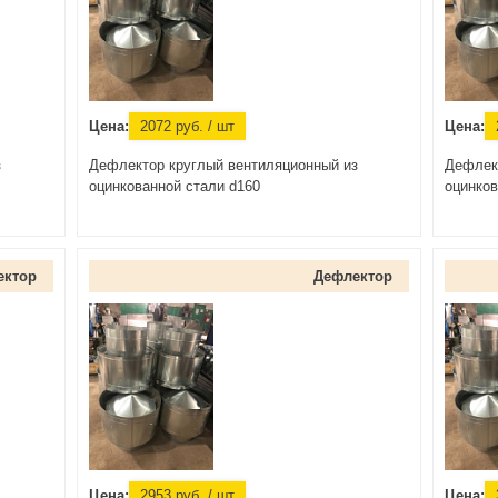
Цена:
2072
руб.
/ шт
Цена:
з
Дефлектор круглый вентиляционный из
Дефлек
оцинкованной стали d160
оцинков
ектор
Дефлектор
Цена:
2953
руб.
/ шт
Цена: