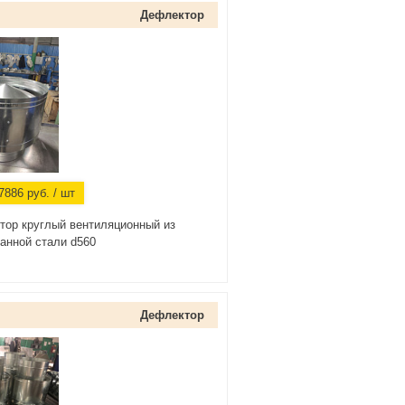
Дефлектор
7886
руб.
/ шт
тор круглый вентиляционный из
анной стали d560
Дефлектор