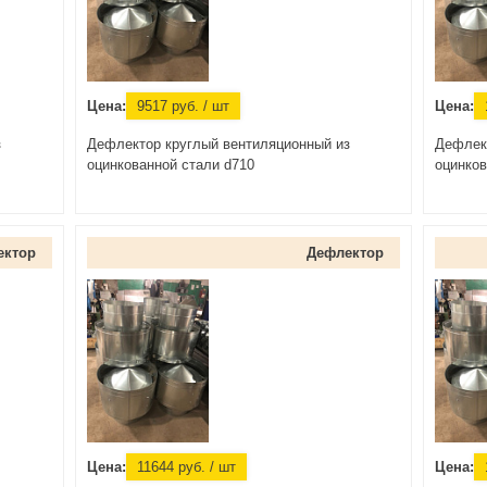
Цена:
9517
руб.
/ шт
Цена:
з
Дефлектор круглый вентиляционный из
Дефлек
оцинкованной стали d710
оцинков
ектор
Дефлектор
Цена:
11644
руб.
/ шт
Цена: