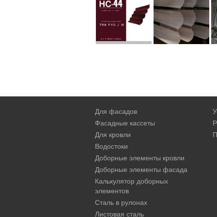
Для фасадов
У
Фасадные кассеты
Р
Для кровли
П
Водостоки
Доборные элементы кровли
Доборные элементы фасада
Калькулятор доборных
элементов
Сталь в рулонах
Листовая сталь