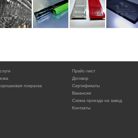
слуги
Прайс-лист
езка
Договор
орошковая покраска
Сертификаты
Вакансии
Схема проезда на завод
Контакты