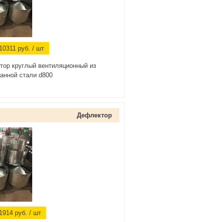
10311
руб.
/ шт
тор круглый вентиляционный из
анной стали d800
Дефлектор
1914
руб.
/ шт