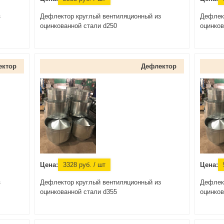
з
Дефлектор круглый вентиляционный из
Дефлек
оцинкованной стали d250
оцинков
ектор
Дефлектор
Цена:
3328
руб.
/ шт
Цена:
з
Дефлектор круглый вентиляционный из
Дефлек
оцинкованной стали d355
оцинков