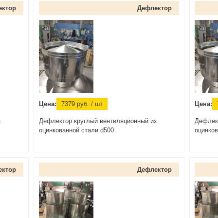
ектор
Дефлектор
Цена:
7379
руб.
/ шт
Цена:
з
Дефлектор круглый вентиляционный из
Дефлек
оцинкованной стали d500
оцинков
ектор
Дефлектор