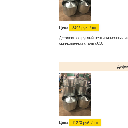
Цена:
8492
руб.
/ шт
Дефлектор круглый вентиляционный и
оцинкованной стали d630
Дефл
Цена:
11273
руб.
/ шт