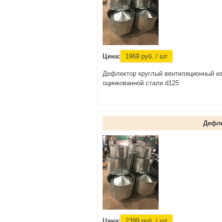
Цена:
1969
руб.
/ шт
Дефлектор круглый вентиляционный и
оцинкованной стали d125
Дефл
Цена:
2399
руб.
/ шт