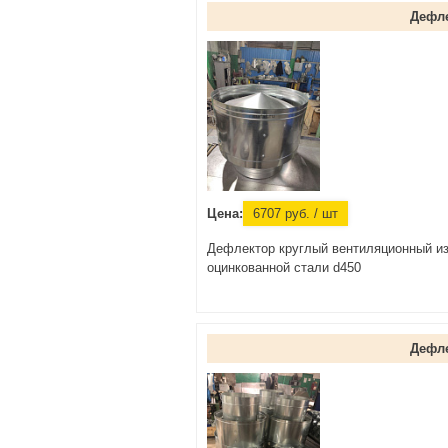
Дефл
Цена:
6707
руб.
/ шт
Дефлектор круглый вентиляционный и
оцинкованной стали d450
Дефл