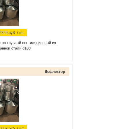
2329
руб.
/ шт
тор круглый вентиляционный из
анной стали d180
Дефлектор
3052
руб.
/ шт