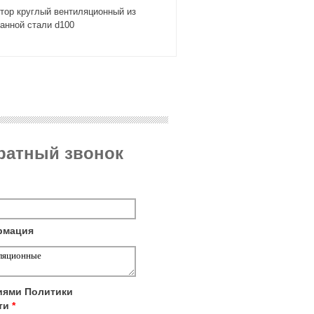
тор круглый вентиляционный из
анной стали d100
братный звонок
рмация
виями
Политики
ти
*