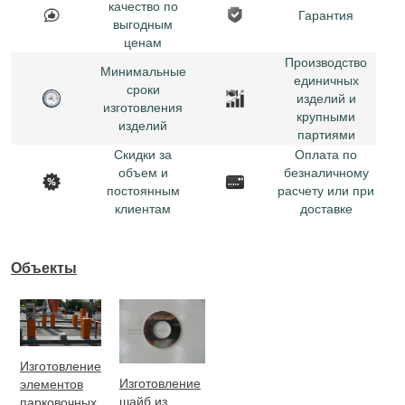
качество по
Гарантия
выгодным
ценам
Производство
Минимальные
единичных
сроки
изделий и
изготовления
крупными
изделий
партиями
Скидки за
Оплата по
объем и
безналичному
постоянным
расчету или при
клиентам
доставке
Объекты
Изготовление
Изготовление
элементов
шайб из
парковочных