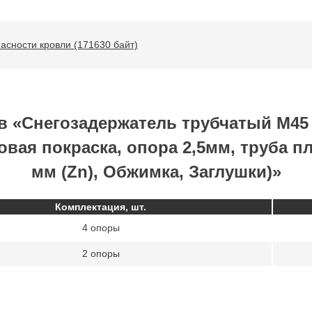
асности кровли (171630 байт)
в «Снегозадержатель трубчатый М45
вая покраска, опора 2,5мм, труба п
мм (Zn), Обжимка, Заглушки)»
Комплектация, шт.
4 опоры
2 опоры