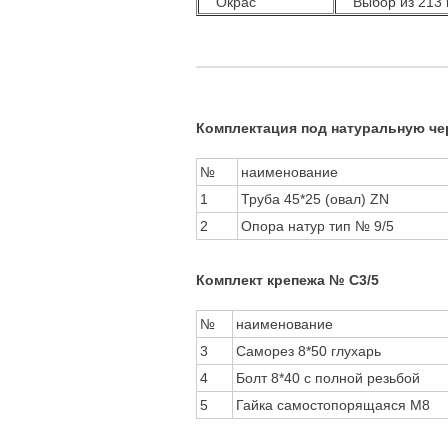
Окрас
Выбор из 213 ц
Комплектация под натуральную че
№
наименование
1
Труба 45*25 (овал) ZN
2
Опора натур тип № 9/5
Комплект крепежа № С3/5
№
наименование
3
Саморез 8*50 глухарь
4
Болт 8*40 с полной резьбой
5
Гайка самостопорящаяся М8