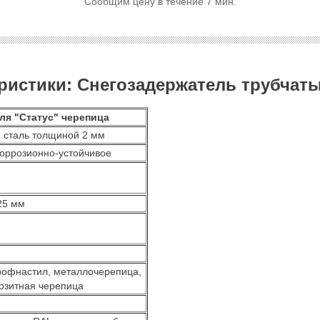
Сообщим цену в течение 7 мин.
истики: Снегозадержатель трубчаты
ля "Статус" черепица
сталь толщиной 2 мм
ррозионно-устойчивое
25 мм
фнастил, металлочерепица,
зитная черепица