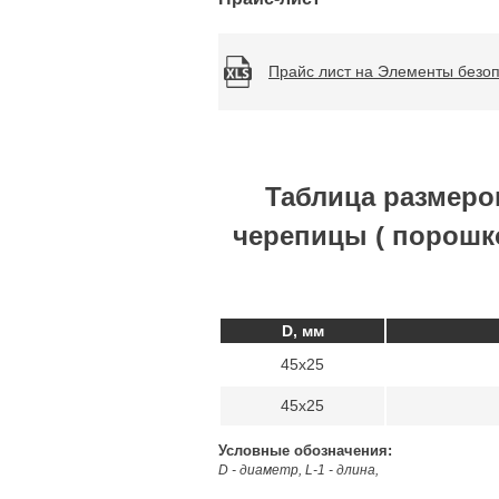
Прайс лист на Элементы безоп
Таблица размеро
черепицы ( порошко
D, мм
45х25
45х25
Условные обозначения:
D - диаметр, L-1 - длина,