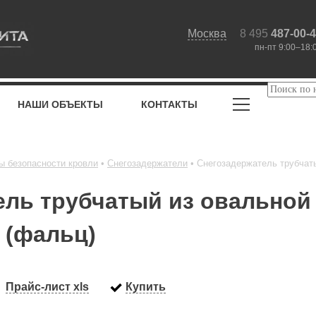
Москва
8 495
487-00-
пн-пт 9:00–18:
НАШИ ОБЪЕКТЫ
КОНТАКТЫ
ы безопасности кровли
Снегозадержатели
Снегозадержатель трубчаты
ель трубчатый из овальной
 (фальц)
Прайс-лист xls
Купить