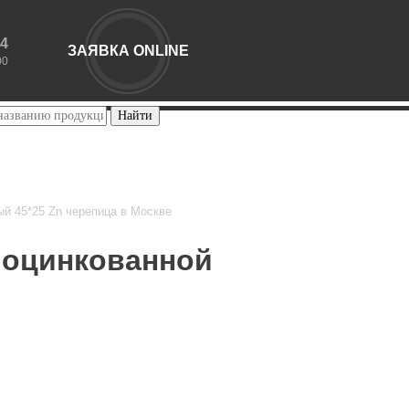
44
ЗАЯВКА ONLINE
00
й 45*25 Zn черепица в Москве
 оцинкованной