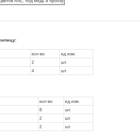
ветов RAL; под медь и бронзу
репицу:
кол-во
ед.изм.
2
шт.
4
шт.
кол-во
ед.изм.
8
шт.
2
шт.
2
шт.