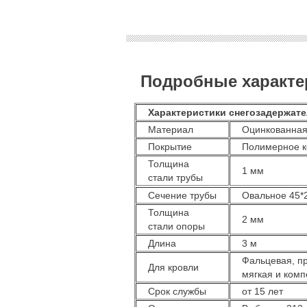
Подробные характер
Характеристики снегозадержате
Материал
Оцинкованная 
Покрытие
Полимерное ко
Толщина
1 мм
стали трубы
Сечение трубы
Овальное 45*
Толщина
2 мм
стали опоры
Длина
3 м
Фальцевая, про
Для кровли
мягкая и компо
Срок службы
от 15 лет