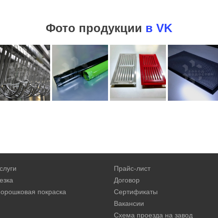
Фото продукции
в VK
слуги
Прайс-лист
езка
Договор
орошковая покраска
Сертификаты
Вакансии
Схема проезда на завод