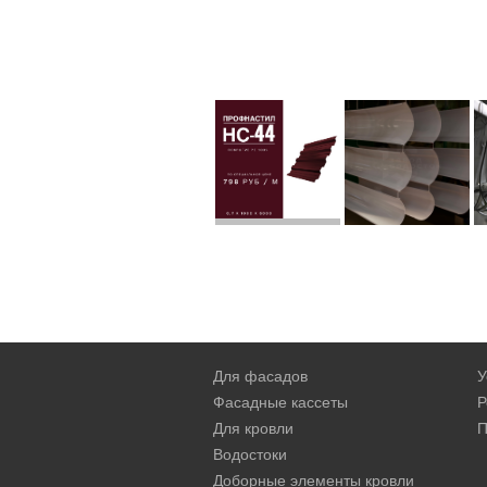
Для фасадов
У
Фасадные кассеты
Р
Для кровли
П
Водостоки
Доборные элементы кровли