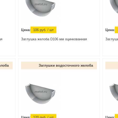
Цена:
106
руб.
/ шт
Цена:
ая
Заглушка желоба D106 мм оцинкованная
Заглуш
елоба
Заглушки водосточного желоба
Цена:
120
руб.
/ шт
Цена: