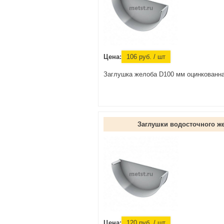
Цена:
106
руб.
/ шт
Заглушка желоба D100 мм оцинкованн
Заглушки водосточного ж
Цена:
120
руб.
/ шт