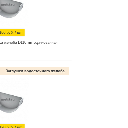
106
руб.
/ шт
ка желоба D110 мм оцинкованная
Заглушки водосточного желоба
120
руб.
/ шт