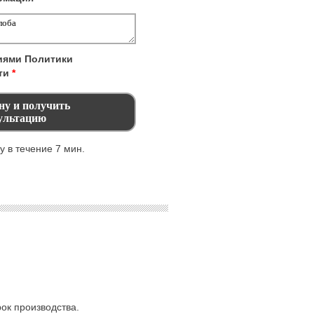
виями
Политики
ти
*
 в течение 7 мин.
ок производства.