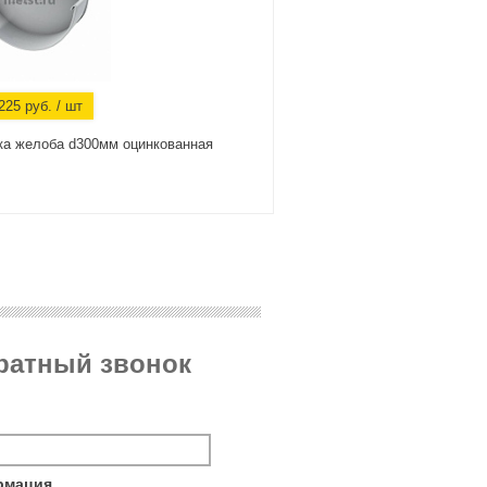
225
руб.
/ шт
ка желоба d300мм оцинкованная
братный звонок
рмация