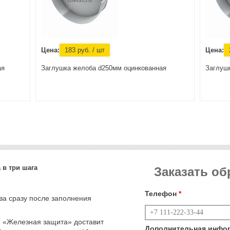
Цена:
183
руб.
/ шт
Цена:
ая
Заглушка желоба d250мм оцинкованная
Заглуш
 в три шага
Заказать о
Телефон
*
тва сразу после заполнения
 «Железная защита» доставит
Дополнительная инфо