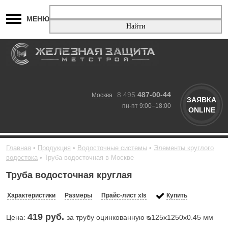
МЕНЮ
8 495
487-00-44
Москва
ЗАЯВКА
пн-пт 9:00–18:00
ONLINE
Главная
Продукция
Водосточные системы
Элементы круглого
водостока
Труба водосточная в Москве
Труба водосточная круглая
Характеристики
Размеры
Прайс-лист xls
Купить
419
руб.
Цена:
за трубу оцинкованную ᴓ125х1250х0.45 мм