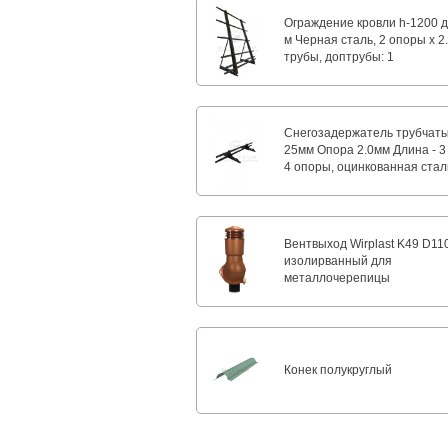
Ограждение кровли h-1200 
м Черная сталь, 2 опоры х 2.
трубы, доптрубы: 1
Снегозадержатель трубчат
25мм Опора 2.0мм Длина - 3
4 опоры, оцинкованная стал
Вентвыход Wirplast K49 D11
изолирванный для
металлочерепицы
Конек полукруглый