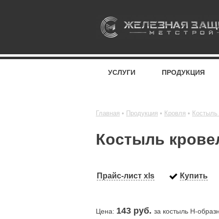
УСЛУГИ
ПРОДУКЦИЯ
Главная
Продукция
Кровля
Костыль
Костыль крове
Прайс-лист xls
Купить
143
руб.
Цена:
за костыль Н-образ