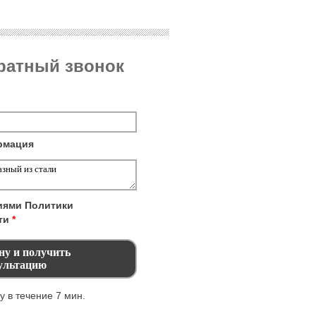
братный звонок
рмация
виями
Политики
ти
*
 в течение 7 мин.