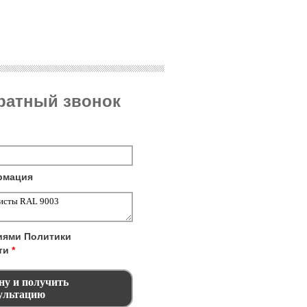
братный звонок
рмация
виями
Политики
ти
*