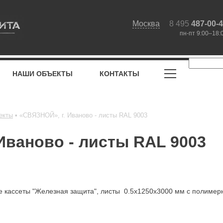
Москва
8 495
487-00-
пн-пт 9:00–18:
НАШИ ОБЪЕКТЫ
КОНТАКТЫ
екты
«СВЯЗНОЙ», г. Иваново - листы RAL 9003
Иваново - листы RAL 9003
е кассеты "Железная защита", листы 0.5х1250х3000 мм с полимер