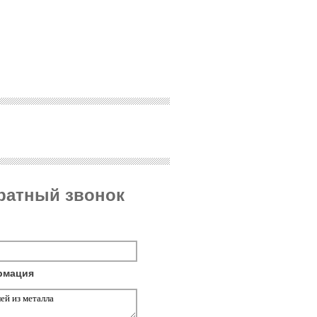
братный звонок
рмация