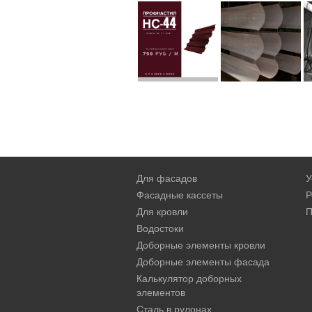
Для фасадов
У
Фасадные кассеты
Р
Для кровли
П
Водостоки
Доборные элементы кровли
Доборные элементы фасада
Калькулятор доборных
элементов
Сталь в рулонах