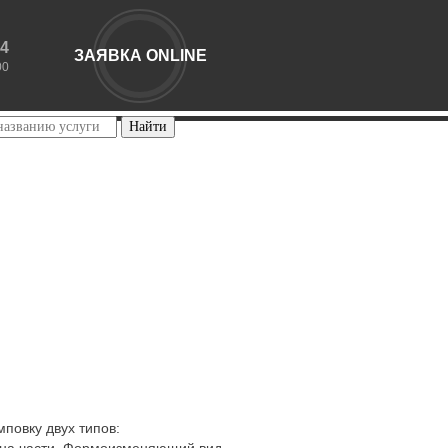
44
ЗАЯВКА ONLINE
00
повку двух типов:
а на части. Формоизменяющий вид