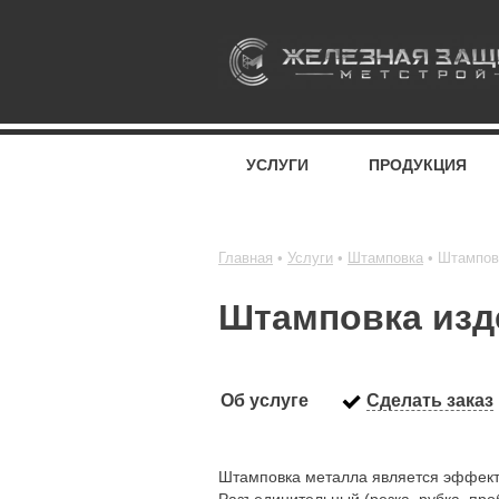
УСЛУГИ
ПРОДУКЦИЯ
Главная
Услуги
Штамповка
Штампов
Штамповка изде
Об услуге
Сделать заказ
Штамповка металла является эффекти
Разъединительный (резка, рубка, пр