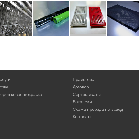
слуги
Прайс-лист
езка
Договор
орошковая покраска
Сертификаты
Вакансии
Схема проезда на завод
Контакты