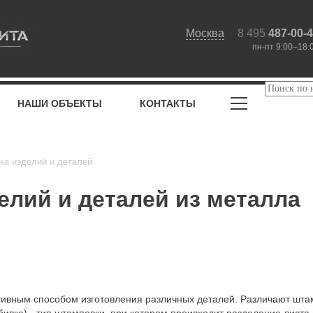
Москва
8 495
487-00-
пн-пт 9:00–18:
НАШИ ОБЪЕКТЫ
КОНТАКТЫ
ка изделий и деталей
лий и деталей из металла
вным способом изготовления различных деталей. Различают штам
обивка) - тип штамповки, при котором происходит разделение лист