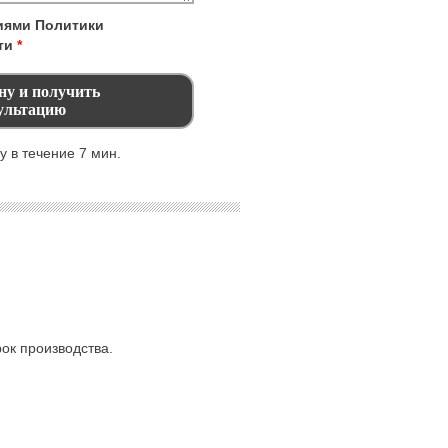
виями
Политики
ти
*
 в течение 7 мин.
ок производства.