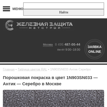
МЕНЮ
8 495
487-00-44
Москва
ЗАЯВКА
пн-пт 9:00–18:00
ONLINE
Главная
Таблица цветов RAL
1N903SN033 Антик Серебро
Порошковая покраска в цвет 1N903SN033 —
Антик — Серебро в Москве