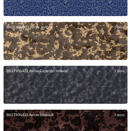
BH2C90N307 Антик Золото
2 фото
BH2T90N422 Антик Серебро темное
2 фото
BH2T90N425 Антик Медный
2 фото