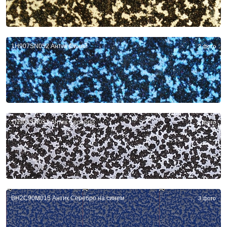
1H907SN052 Антик Синий
2 фото
1N903SN033 Антик Серебро
2 фото
BH2C90M015 Антик Серебро на синем
3 фото