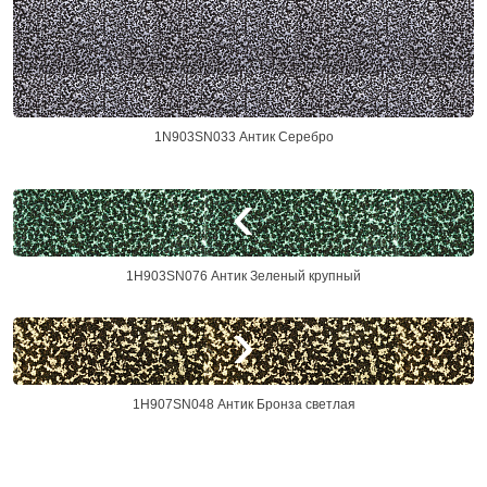
1N903SN033 Антик Серебро
1H903SN076 Антик Зеленый крупный
1H907SN048 Антик Бронза светлая