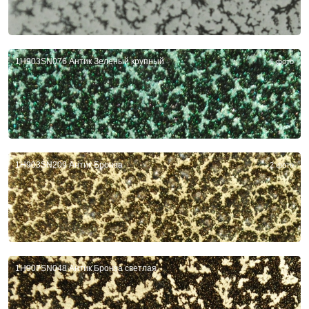
1H903SN076 Антик Зеленый крупный
1 фото
1H903SN209 Антик Бронза
2 фото
1H907SN048 Антик Бронза светлая