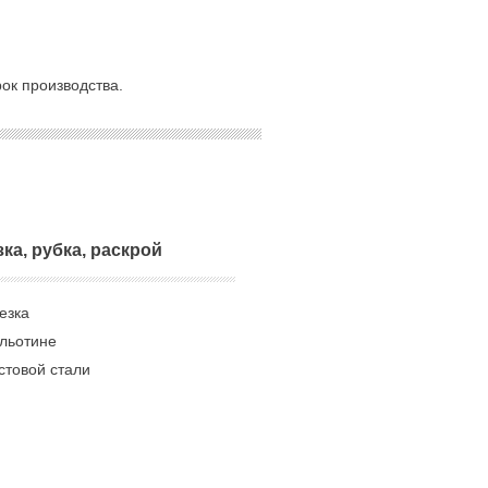
ок производства.
зка, рубка, раскрой
езка
ильотине
стовой стали