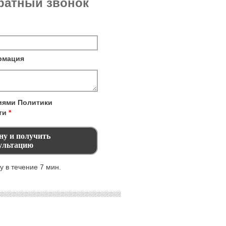
братный звонок
рмация
виями
Политики
ти
*
 в течение 7 мин.