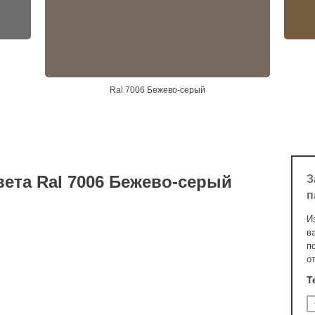
Ral 7006 Бежево-серый
вета Ral 7006 Бежево-серый
З
п
И
в
п
о
Т