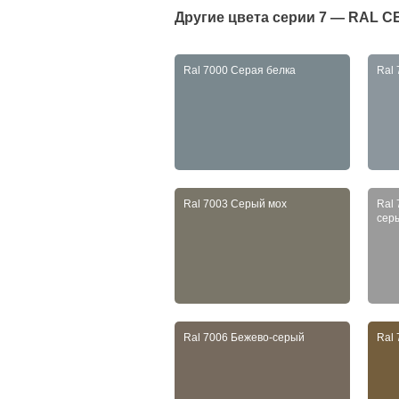
Другие цвета серии
7 — RAL 
Ral 7000 Серая белка
Ral
Ral 7003 Серый мох
Ral
сер
Ral 7006 Бежево-серый
Ral 