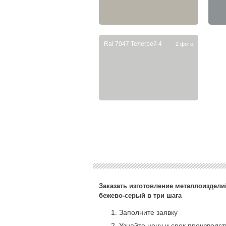
Ral 7047 Телегрей 4
2 фото
Заказать изготовление металлоизделий
бежево-серый в три шага
Заполните заявку
Узнайте цену и срок производс