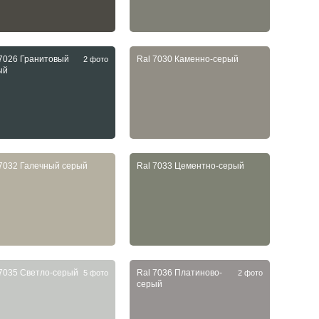
 7026 Гранитовый
Ral 7030 Каменно-серый
2 фото
ый
 7032 Галечный серый
Ral 7033 Цементно-серый
 7035 Светло-серый
Ral 7036 Платиново-
5 фото
2 фото
серый