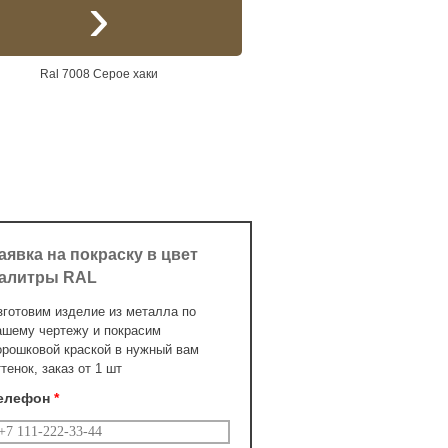
Ral 7008 Серое хаки
аявка на покраску в цвет
алитры RAL
зготовим изделие из металла по
ашему чертежу и покрасим
орошковой краской в нужный вам
ттенок, заказ от 1 шт
елефон
*