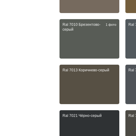
Ral 7010 Брезентово-
Ral
1 фото
серый
Ral 7013 Коричнево-серый
Ral
Ral 7021 Чёрно-серый
Ral