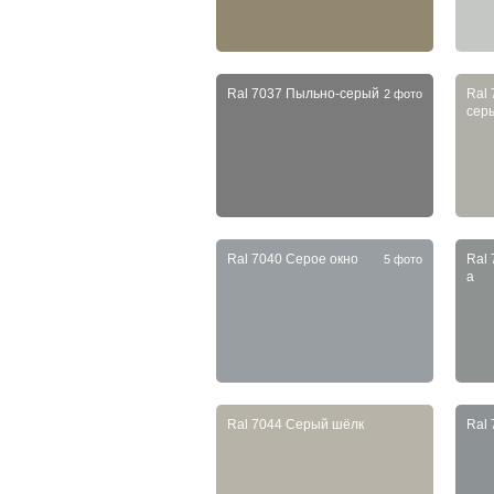
Ral 7037 Пыльно-серый
Ral
2 фото
сер
Ral 7040 Серое окно
Ral
5 фото
a
Ral 7044 Серый шёлк
Ral 