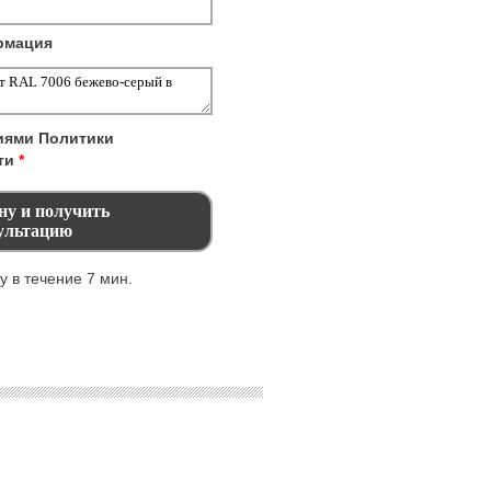
рмация
виями
Политики
ти
*
 в течение 7 мин.