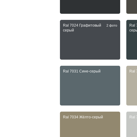
Ral 7024 Графитовый
Ral
2 фото
серый
сер
Ral 7031 Сине-серый
Ral
Ral 7034 Жёлто-серый
Ral