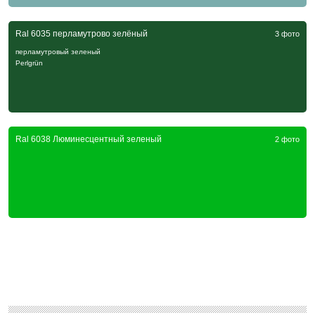
Ral 6035 перламутрово зелёный
3 фото
перламутровый зеленый
Perlgrün
Ral 6038 Люминесцентный зеленый
2 фото