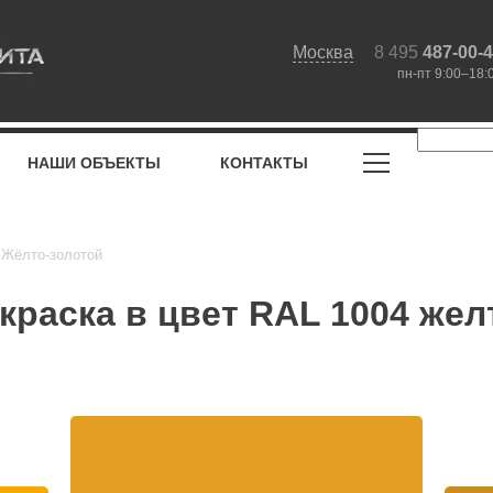
Москва
8 495
487-00-
пн-пт 9:00–18:
НАШИ ОБЪЕКТЫ
КОНТАКТЫ
 Жёлто-золотой
раска в цвет RAL 1004 жел