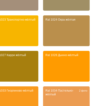
 1023 Транспортно-жёлтый
Ral 1024 Охра жёлтая
 1027 Карри жёлтый
Ral 1028 Дынно-жёлтый
 1033 Георгиново-жёлтый
Ral 1034 Пастельно-
2 фото
жёлтый