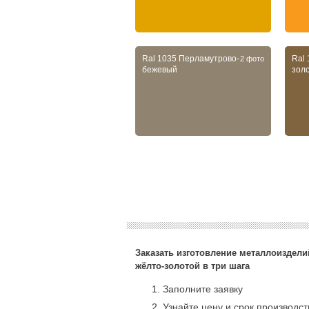
Ral 1035 Перламутрово-
Ral
2 фото
бежевый
зол
Заказать изготовление металлоизделий
жёлто-золотой в три шага
Заполните заявку
Узнайте цену и срок производс