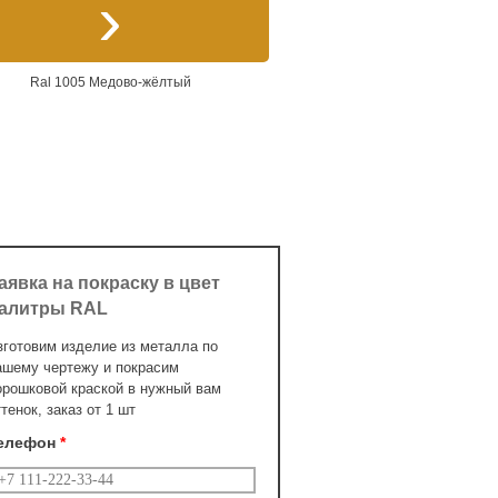
Ral 1005 Медово-жёлтый
аявка на покраску в цвет
алитры RAL
зготовим изделие из металла по
ашему чертежу и покрасим
орошковой краской в нужный вам
ттенок, заказ от 1 шт
елефон
*