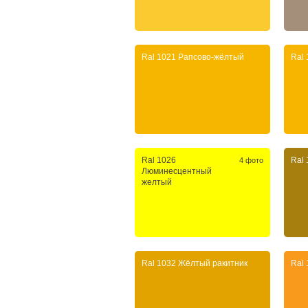
Ral 1021 Рапсово-жёлтый
Ral
Ral 1026
Ral
4 фото
Люминесцентный
желтый
Ral 1032 Жёлтый ракитник
Ral