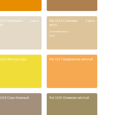
 1013 Жемчужно-
Ral 1014 Слоновая
2 фото
5 фото
ый
кость
Слоновая кость
Ivory
 1016 Жёлтая сера
Ral 1017 Шафраново-жёлтый
 1019 Серо-бежевый
Ral 1020 Оливково-жёлтый