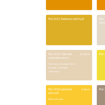
Ral 1012 Лимонно-жёлтый
Ral
бел
Ral 1015 Светлая
Ral
10 фото
слоновая кость
Светлая слоновая кость
Легкий слоновый
Light ivory
Ral 1018 Цинково-
Ral
5 фото
жёлтый
Желтый цинк