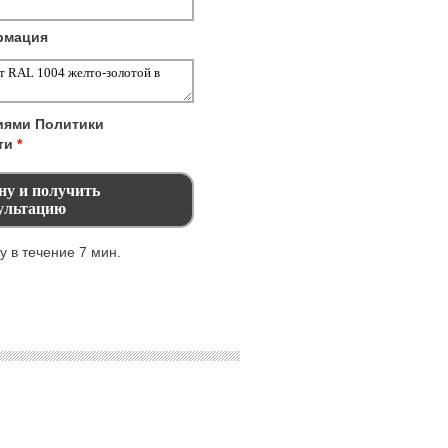
рмация
виями
Политики
ти
*
 в течение 7 мин.