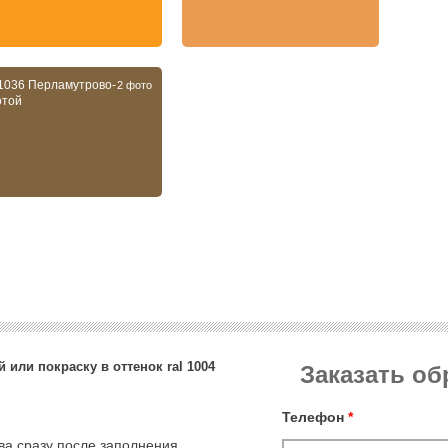
 1036 Перламутрово-
2 фото
отой
 или покраску в оттенок ral 1004
Заказать о
Телефон
*
тва сразу после заполнения