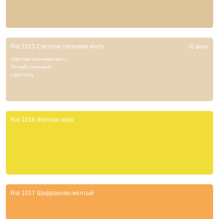
Ral 1015 Светлая слоновая кость
10 фото
Светлая слоновая кость
Легкий слоновый
Light ivory
Ral 1016 Жёлтая сера
Ral 1017 Шафраново-жёлтый