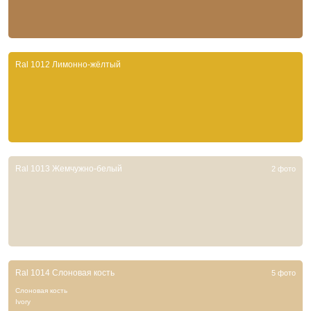
Ral 1012 Лимонно-жёлтый
Ral 1013 Жемчужно-белый
2 фото
Ral 1014 Слоновая кость
5 фото
Слоновая кость
Ivory