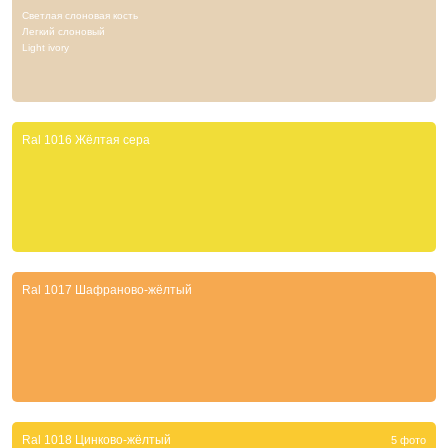
Светлая слоновая кость
Легкий слоновый
Light ivory
Ral 1016 Жёлтая сера
Ral 1017 Шафраново-жёлтый
Ral 1018 Цинково-жёлтый
5 фото