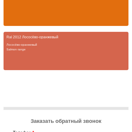
Ral 2012 Лососёво-оранжевый
Лососёво-оранжевый
Salmon range
Заказать обратный звонок