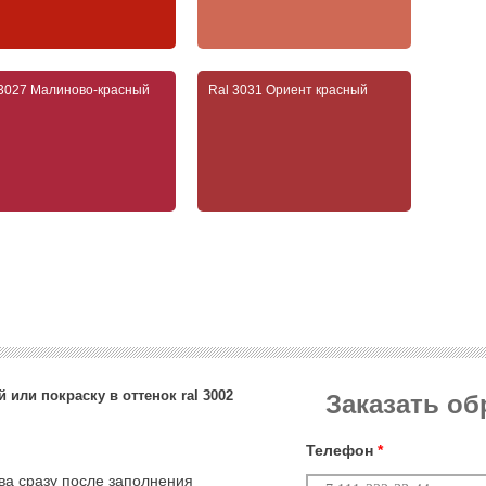
 3027 Малиново-красный
Ral 3031 Ориент красный
 или покраску в оттенок ral 3002
Заказать о
Телефон
*
тва сразу после заполнения