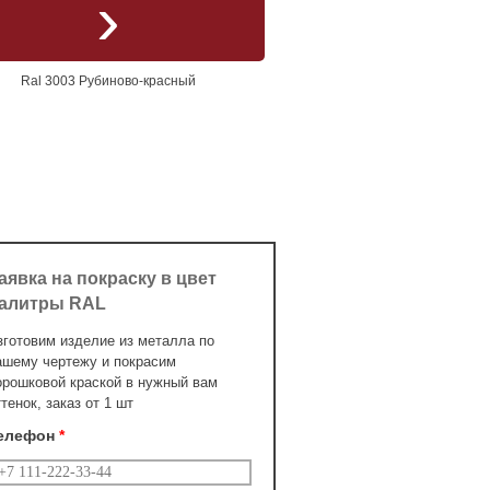
Ral 3003 Рубиново-красный
аявка на покраску в цвет
алитры RAL
зготовим изделие из металла по
ашему чертежу и покрасим
орошковой краской в нужный вам
ттенок, заказ от 1 шт
елефон
*