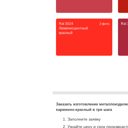
Ral 3024
Ral
2 фото
Люминесцентный
красный
Заказать изготовление металлоизделий
карминно-красный в три шага
Заполните заявку
Узнайте цену и срок производс