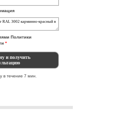
рмация
виями
Политики
ти
*
 в течение 7 мин.