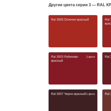
Другие цвета серии
3 — RAL 
Ral 3000 Огненно-красный
Ral
кра
Ral 3003 Рубиново-
Ral
2 фото
красный
Ral 3007 Черно-красный
Ral
1 фото