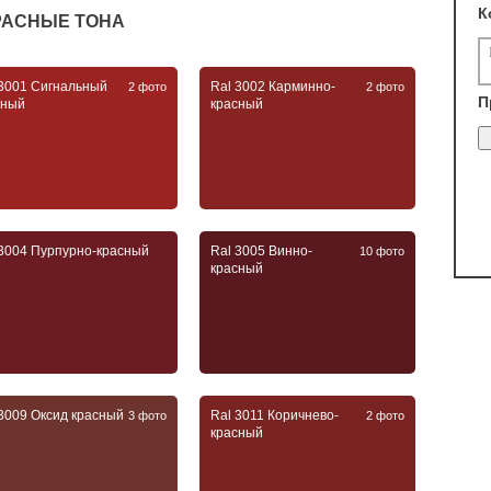
К
КРАСНЫЕ ТОНА
 3001 Сигнальный
Ral 3002 Карминно-
2 фото
2 фото
П
сный
красный
 3004 Пурпурно-красный
Ral 3005 Винно-
10 фото
красный
 3009 Оксид красный
Ral 3011 Коричнево-
3 фото
2 фото
красный