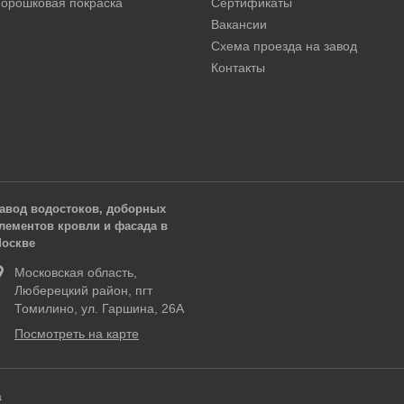
орошковая покраска
Сертификаты
Вакансии
Схема проезда на завод
Контакты
авод водостоков, доборных
лементов кровли и фасада в
оскве
Московская область,
Люберецкий район, пгт
Томилино, ул. Гаршина, 26А
Посмотреть на карте
а