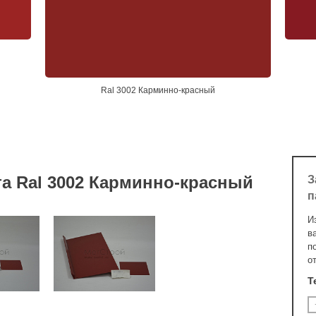
Ral 3002 Карминно-красный
а Ral 3002 Карминно-красный
З
п
И
в
п
о
Т