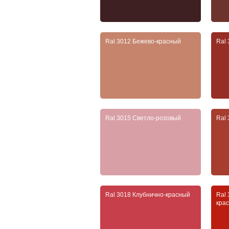
Ral 3012 Бежево-красный
Ral
Ral 3015 Светло-розовый
Ral
Ral 3018 Клубнично-красный
Ral
кра