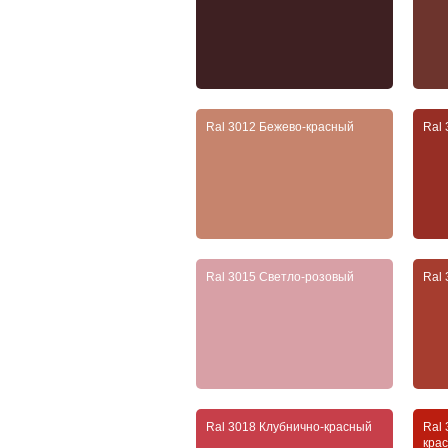
Ral 3012 Бежево-красный
Ral
Ral 3015 Светло-розовый
Ral
Ral 3018 Клубнично-красный
Ral
кра