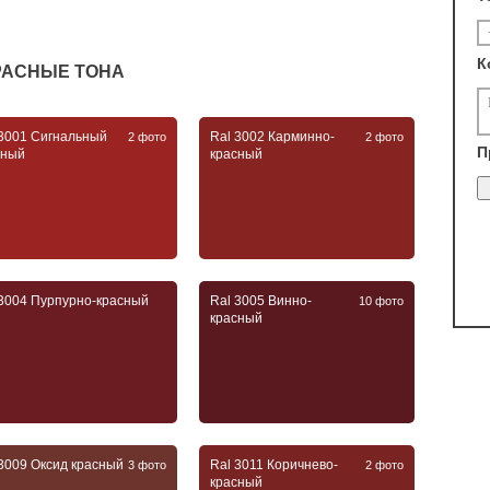
К
КРАСНЫЕ ТОНА
 3001 Сигнальный
Ral 3002 Карминно-
2 фото
2 фото
П
сный
красный
 3004 Пурпурно-красный
Ral 3005 Винно-
10 фото
красный
 3009 Оксид красный
Ral 3011 Коричнево-
3 фото
2 фото
красный