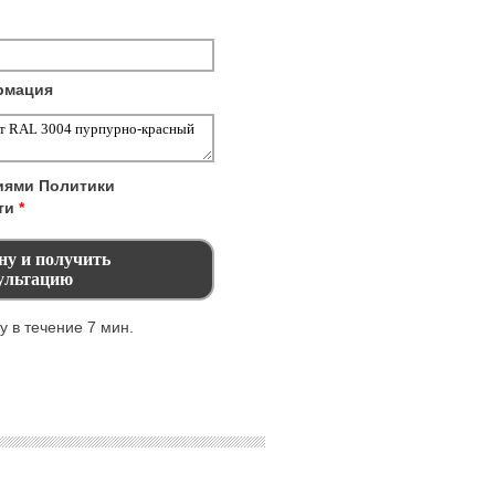
рмация
виями
Политики
ти
*
 в течение 7 мин.