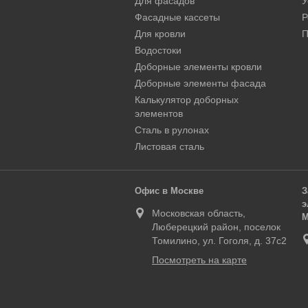
Для фасадов
У
Фасадные кассеты
Р
Для кровли
П
Водостоки
Доборные элементы кровли
Доборные элементы фасада
Калькулятор доборных
элементов
Сталь в рулонах
Листовая сталь
Офис в Москве
З
э
Московская область,
М
Люберецкий район, поселок
Томилино, ул. Гоголя, д. 37с2
Посмотреть на карте