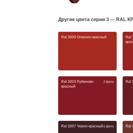
Другие цвета серии
3 — RAL 
Ral 3000 Огненно-красный
Ral
кра
Ral 3003 Рубиново-
Ral
2 фото
красный
Ral 3007 Черно-красный
Ral
1 фото