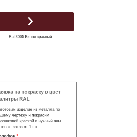
Ral 3005 Винно-красный
аявка на покраску в цвет
алитры RAL
зготовим изделие из металла по
ашему чертежу и покрасим
орошковой краской в нужный вам
ттенок, заказ от 1 шт
елефон
*