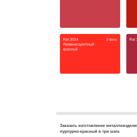
Ral 3024
Ral
2 фото
Люминесцентный
красный
Заказать изготовление металлоизделий
пурпурно-красный в три шага