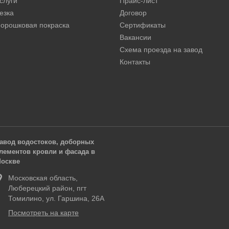
слуги
Прайс-лист
езка
Договор
орошковая покраска
Сертификаты
Вакансии
Схема проезда на завод
Контакты
авод водостоков, доборных
лементов кровли и фасада в
оскве
Московская область,
Люберецкий район, пгт
Томилино, ул. Гаршина, 26А
Посмотреть на карте