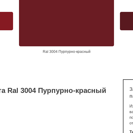
Ral 3004 Пурпурно-красный
а Ral 3004 Пурпурно-красный
З
п
И
в
п
о
Т