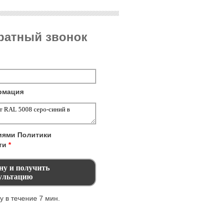
братный звонок
рмация
виями
Политики
ти
*
 в течение 7 мин.