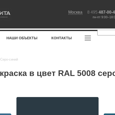
Москва
8 495
487-00-
пн-пт 9:00–18:
НАШИ ОБЪЕКТЫ
КОНТАКТЫ
 Серо-синий
раска в цвет RAL 5008 сер