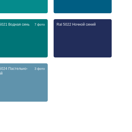
5021 Водная синь
Ral 5022 Ночной синий
7 фото
5024 Пастельно-
3 фото
ий