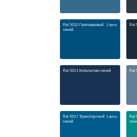
Ral 5010 Горечавковый
Ral
2 фото
синий
Ral 5013 Кобальтово-синий
Ral
Ral 5017 Транспортный
Ral
1 фото
синий
син