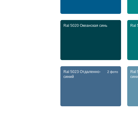
Ral 5020 Океанская синь
Ral 
Ral 5023 Отдаленно-
Ral 
2 фото
синий
син