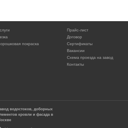
слуги
Прайс-лист
езка
Договор
орошковая покраска
Сертификаты
Вакансии
Схема проезда на завод
Контакты
авод водостоков, доборных
лементов кровли и фасада в
оскве