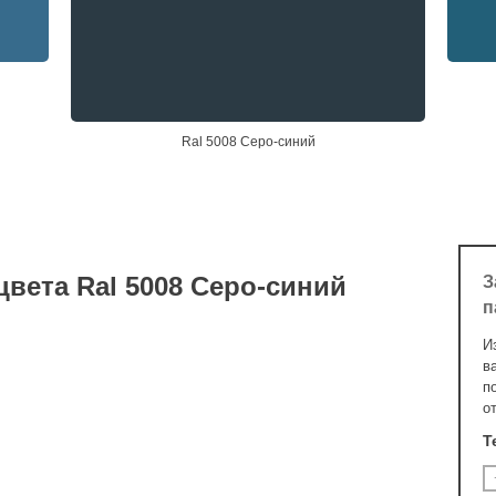
Ral 5008 Серо-синий
цвета Ral 5008 Серо-синий
З
п
И
в
п
о
Т