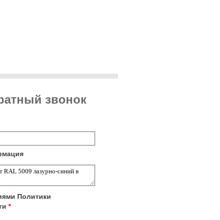
братный звонок
рмация
виями
Политики
ти
*