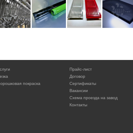
слуги
Прайс-лист
езка
Договор
орошковая покраска
Сертификаты
Вакансии
Схема проезда на завод
Контакты