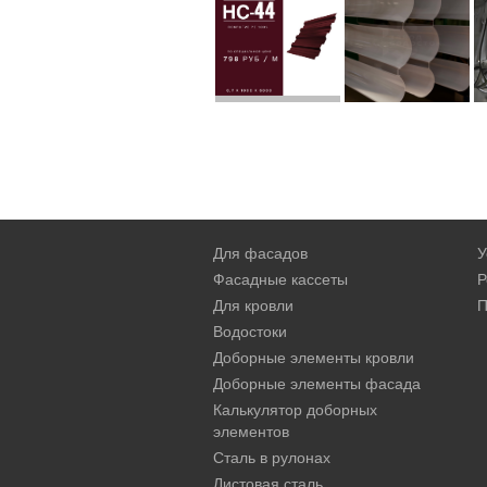
Для фасадов
У
Фасадные кассеты
Р
Для кровли
П
Водостоки
Доборные элементы кровли
Доборные элементы фасада
Калькулятор доборных
элементов
Сталь в рулонах
Листовая сталь