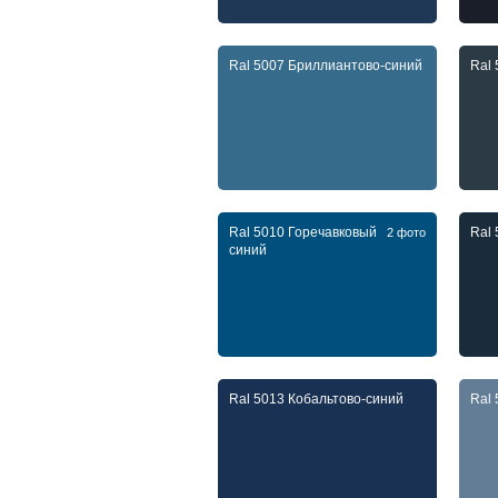
Ral 5007 Бриллиантово-синий
Ral
Ral 5010 Горечавковый
Ral
2 фото
синий
Ral 5013 Кобальтово-синий
Ral