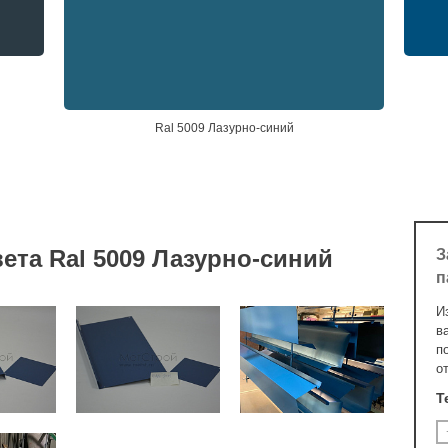
Ral 5009 Лазурно-синий
ета Ral 5009 Лазурно-синий
З
п
И
в
п
о
Т