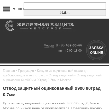
МЕНЮ
8 495
487-00-44
Москва
ЗАЯВКА
пн-пт 9:00–18:00
ONLINE
Главная
Продукция
Кожухи из оцинкованной стали для
трубопроводов и теплотрасс
Отвод защитный
Отвод защитный
оцинкованный d900мм 90град 0,7мм в Москве
Отвод защитный оцинкованный d900 90град
0,7мм
Купить отвод защитный оцинкованный d900 90град 0,7мм в
Москве по низкой цене от производителя. Совершить покупку