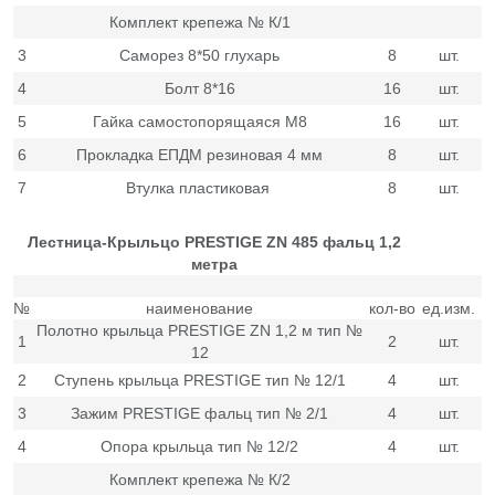
Комплект крепежа № К/1
3
Саморез 8*50 глухарь
8
шт.
4
Болт 8*16
16
шт.
5
Гайка самостопорящаяся М8
16
шт.
6
Прокладка ЕПДМ резиновая 4 мм
8
шт.
7
Втулка пластиковая
8
шт.
Лестница-Крыльцо PRESTIGE ZN 485 фальц 1,2
метра
№
наименование
кол-во
ед.изм.
Полотно крыльца PRESTIGE ZN 1,2 м тип №
1
2
шт.
12
2
Ступень крыльца PRESTIGE тип № 12/1
4
шт.
3
Зажим PRESTIGE фальц тип № 2/1
4
шт.
4
Опора крыльца тип № 12/2
4
шт.
Комплект крепежа № К/2