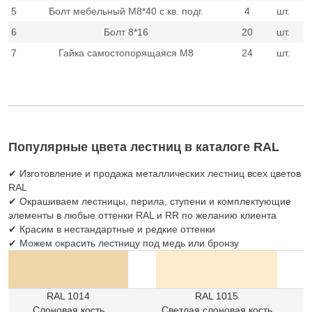
5
Болт мебельный М8*40 с кв. подг.
4
шт.
6
Болт 8*16
20
шт.
7
Гайка самостопорящаяся М8
24
шт.
Популярные цвета лестниц в каталоге RAL
✔ Изготовление и продажа металлических лестниц всех цветов
RAL
✔ Окрашиваем лестницы, перила, ступени и комплектующие
элементы в любые оттенки
RAL
и RR по желанию клиента
✔ Красим в нестандартные и редкие оттенки
✔ Можем окрасить лестницу под медь или бронзу
RAL 1014
RAL 1015
Слоновая кость
Светлая слоновая кость