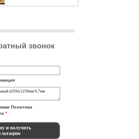
братный звонок
рмация
виями
Политики
ти
*