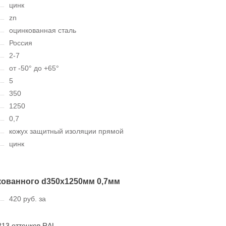
цинк
zn
оцинкованная сталь
Россия
2-7
от -50° до +65°
5
350
1250
0,7
кожух защитный изоляции прямой
цинк
кованного d350х1250мм 0,7мм
420 руб. за
213 оттенков RAL