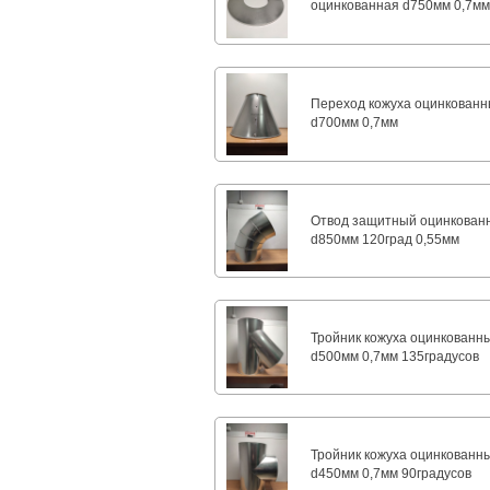
оцинкованная d750мм 0,7м
Переход кожуха оцинкован
d700мм 0,7мм
Отвод защитный оцинкован
d850мм 120град 0,55мм
Тройник кожуха оцинкованн
d500мм 0,7мм 135градусов
Тройник кожуха оцинкованн
d450мм 0,7мм 90градусов