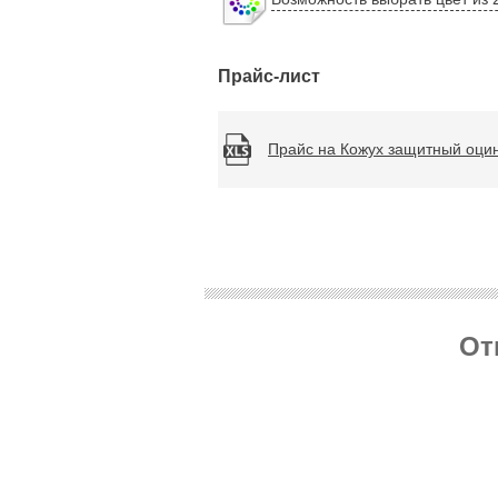
Прайс-лист
Прайс на Кожух защитный оци
От