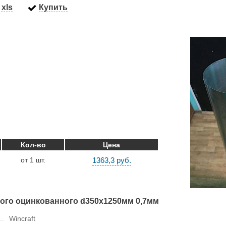
xls
Купить
Кол-во
Цена
от 1 шт.
1363,3 руб.
ого оцинкованного d350х1250мм 0,7мм
Wincraft