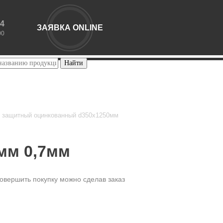
44
ЗАЯВКА ONLINE
00
 защитный оцинкованный d350х1250мм
мм 0,7мм
овершить покупку можно сделав заказ