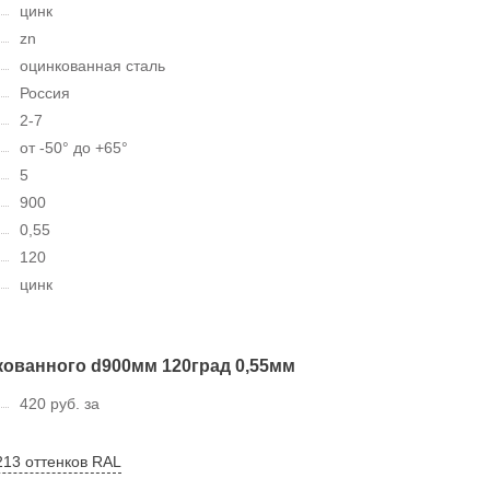
цинк
zn
оцинкованная сталь
Россия
2-7
от -50° до +65°
5
900
0,55
120
цинк
ованного d900мм 120град 0,55мм
420 руб. за
213 оттенков RAL