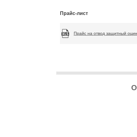
Прайс-лист
Прайс на отвод защитный оцин
О