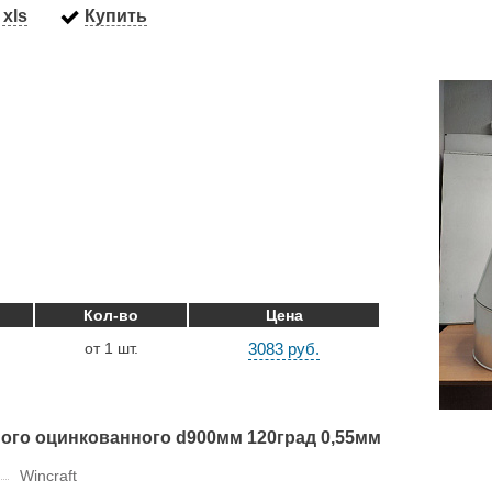
xls
Купить
Кол-во
Цена
от 1 шт.
3083 руб.
ого оцинкованного d900мм 120град 0,55мм
Wincraft