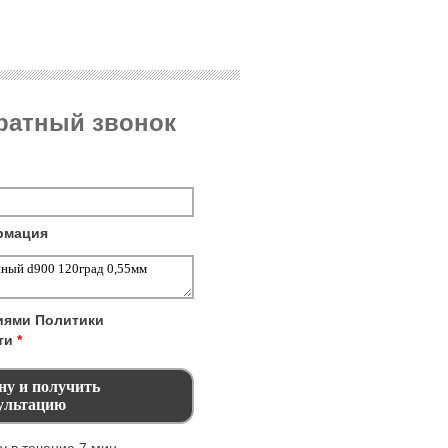
братный звонок
рмация
виями
Политики
ти
*