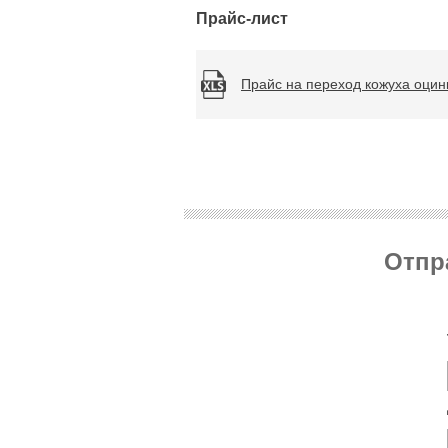
Прайс-лист
Прайс на переход кожуха оцин
Отпр