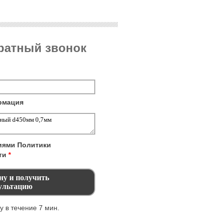
братный звонок
рмация
виями
Политики
ти
*
 в течение 7 мин.