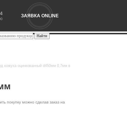
44
ЗАЯВКА ONLINE
00
од кожуха оцинкованный d450мм 0,7мм в
7мм
ть покупку можно сделав заказ на