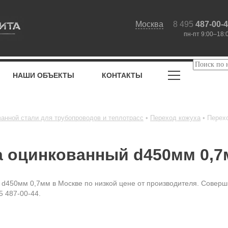
Москва
8 495
487-00-
пн-пт 9:00–18:
НАШИ ОБЪЕКТЫ
КОНТАКТЫ
ванной стали для трубопроводов и теплотрасс
Переход кожуха
Перех
а оцинкованный d450мм 0,
 d450мм 0,7мм в Москве по низкой цене от производителя. Соверши
5 487-00-44.