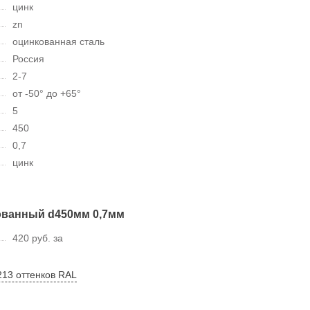
цинк
zn
оцинкованная сталь
Россия
2-7
от -50° до +65°
5
450
0,7
цинк
ованный d450мм 0,7мм
420 руб. за
213 оттенков RAL