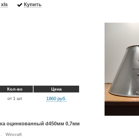
xls
Купить
Кол-во
Цена
от 1 шт.
1860 руб.
уха оцинкованный d450мм 0,7мм
Wincraft