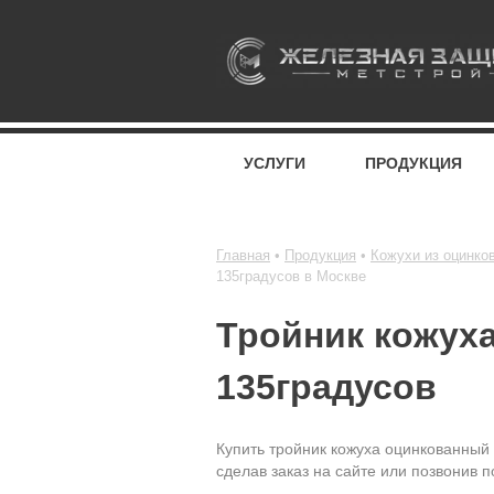
УСЛУГИ
ПРОДУКЦИЯ
Главная
Продукция
Кожухи из оцинко
135градусов в Москве
Тройник кожух
135градусов
Купить тройник кожуха оцинкованный
сделав заказ на сайте или позвонив п