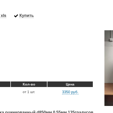
xls
Купить
Кол-во
Цена
от 1 шт.
3350 руб.
уха оцинкованный d850мм 0,55мм 135градусов