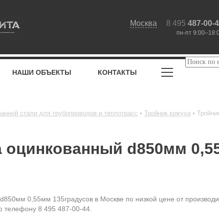
Москва
8 495
487-00-
пн-пт 9:00–18:
НАШИ ОБЪЕКТЫ
КОНТАКТЫ
ванной стали для трубопроводов и теплотрасс
Тройник кожуха
Тройни
а оцинкованный d850мм 0,5
 d850мм 0,55мм 135градусов в Москве по низкой цене от производ
о телефону 8 495 487-00-44.