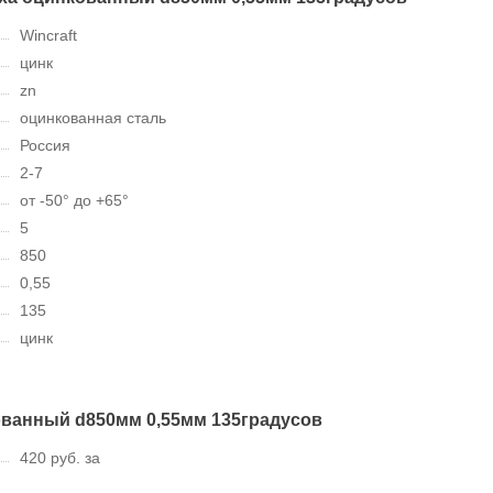
Wincraft
цинк
zn
оцинкованная сталь
Россия
2-7
от -50° до +65°
5
850
0,55
135
цинк
ованный d850мм 0,55мм 135градусов
420 руб. за