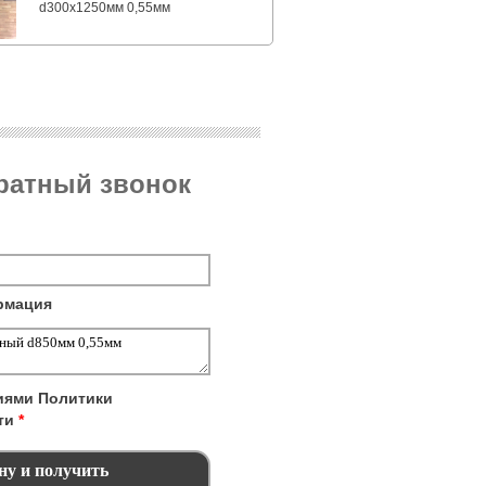
d300х1250мм 0,55мм
братный звонок
рмация
виями
Политики
ти
*