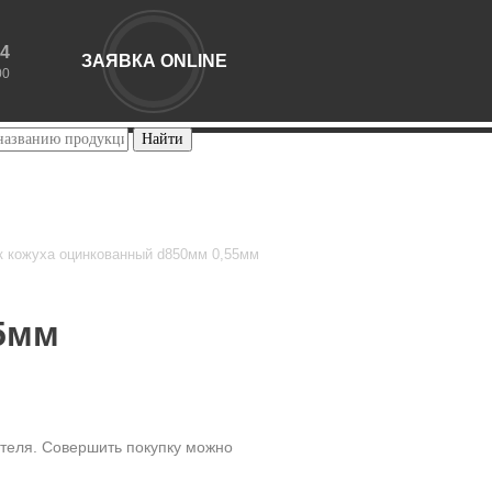
44
ЗАЯВКА ONLINE
00
к кожуха оцинкованный d850мм 0,55мм
5мм
ителя. Совершить покупку можно