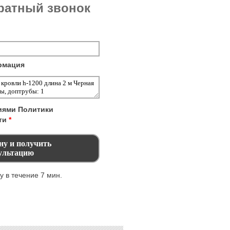
братный звонок
рмация
виями
Политики
ти
*
 в течение 7 мин.