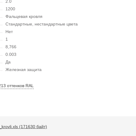
2.0
1200
Фальцевая кровля
Стандартные, нестандартные цвета
Нет
1
8,766
0.003
Да
Железная защита
213 оттенков RAL
krovli.xls (171630 байт)