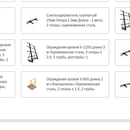
Снегозадержатель трубчатый
25мм Опора 1.0мм Длина - 1 метр,
2 опоры, оцинкованная сталь
кровли
Ограждение кровли h-1200 длина 3
нная
м Оцинкованная сталь, 3 опоры х
, 3
2.0, 3 трубы, доптрубы: 1
бы: 2
ый
Ограждение кровли h-900 длина 2
пора
м «Упрощенное» Оцинкованная
оры,
сталь, 2 опоры х 1.5, 2 трубы