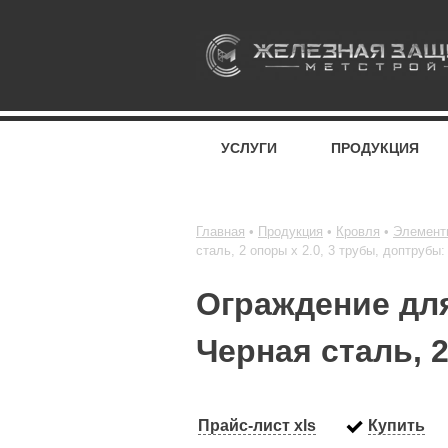
УСЛУГИ
ПРОДУКЦИЯ
Главная
Продукция
Кровля
Элемент
сталь, 2 опоры х 2.0, 3 трубы, доптрубы:
Ограждение для
Черная сталь, 2
Прайс-лист xls
Купить