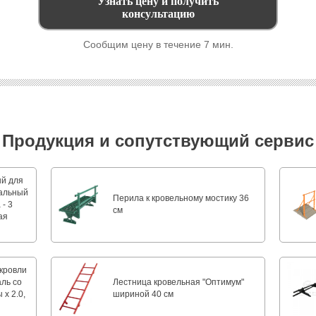
Сообщим цену в течение 7 мин.
Продукция и сопутствующий сервис
ый для
вальный
Перила к кровельному мостику 36
- 3
см
ая
кровли
аль со
Лестница кровельная "Oптимум"
х 2.0,
шириной 40 см