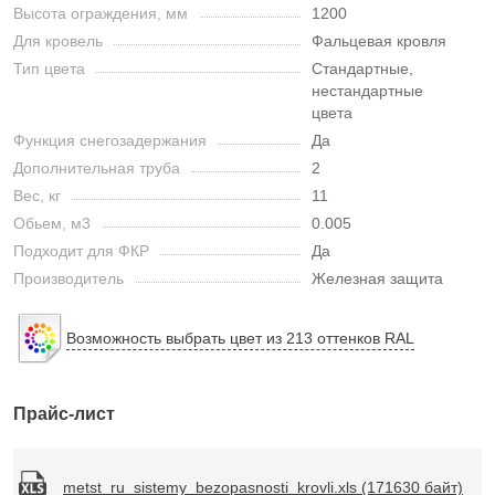
Высота ограждения, мм
1200
Для кровель
Фальцевая кровля
Тип цвета
Стандартные,
нестандартные
цвета
Функция снегозадержания
Да
Дополнительная труба
2
Вес, кг
11
Обьем, м3
0.005
Подходит для ФКР
Да
Производитель
Железная защита
Возможность выбрать цвет из 213 оттенков RAL
Прайс-лист
metst_ru_sistemy_bezopasnosti_krovli.xls (171630 байт)