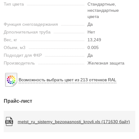
Тип цвета
Стандартные,
нестандартные
цвета
Функция снегозадержания
Да
Дополнительная труба
Нет
Вес, кг
13,249
Обьем, м3
0.005
Подходит для ФКР
Да
Производитель
Железная защита
Возможность выбрать цвет из 213 оттенков RAL
Прайс-лист
metst_ru_sistemy_bezopasnosti_krovli.xls (171630 байт)