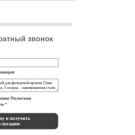
братный звонок
рмация
виями
Политики
ти
*