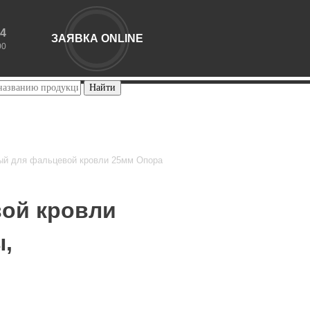
44
ЗАЯВКА ONLINE
00
ый для фальцевой кровли 25мм Опора
вой кровли
ы,