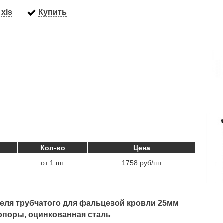
xls
Купить
Кол-во
Цена
от 1 шт
1758 руб/шт
еля трубчатого для фальцевой кровли 25мм
3 опоры, оцинкованная сталь