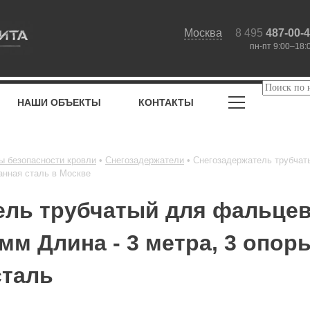
Москва
8 495
487-00-
пн-пт 9:00–18:
НАШИ ОБЪЕКТЫ
КОНТАКТЫ
ы безопасности кровли
Снегозадержатели
Снегозадержатель трубчат
ванная сталь в Москве
ель трубчатый для фальце
мм Длина - 3 метра, 3 опор
сталь