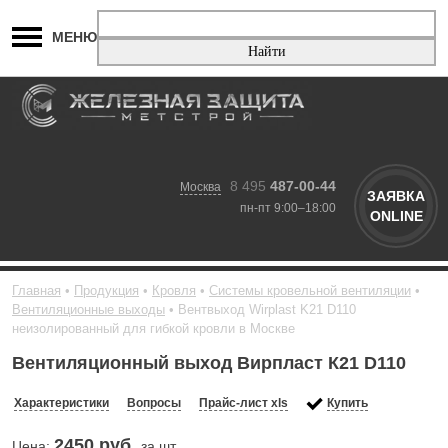
МЕНЮ
8 495
487-00-44
Москва
ЗАЯВКА
пн-пт 9:00–18:00
ONLINE
Главная
Продукция
Кровля
Системы кровельной вентиляции
Вентиляционные выходы
Вентвыход Wirplast K21 D110
неизолированный для гибкой кровли в Москве
Вентиляционный выход Вирпласт К21 D110
Характеристики
Вопросы
Прайс-лист xls
Купить
2450
руб.
Цена:
за шт