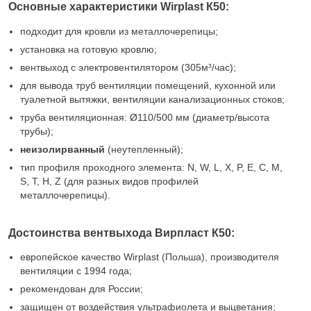
Основные характеристики Wirplast К50:
подходит для кровли из металлочерепицы;
установка на готовую кровлю;
вентвыход с электровентилятором (305м³/час);
для вывода труб вентиляции помещений, кухонной или
туалетной вытяжки, вентиляции канализационных стоков;
труба вентиляционная: Ø110/500 мм (диаметр/высота
трубы);
неизолирванный
(неутепленный);
тип профиля проходного элемента: N, W, L, X, P, E, C, M,
S, T, H, Z (для разных видов профилей
металлочерепицы).
Достоинства вентвыхода Вирпласт К50:
европейское качество Wirplast (Польша), производителя
вентиляции с 1994 года;
рекомендован для России;
защищен от воздействия ультрафиолета и выцветания;