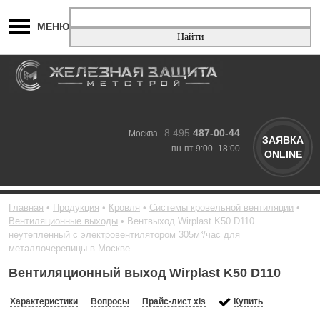
МЕНЮ
8 495
487-00-44
Москва
ЗАЯВКА
пн-пт 9:00–18:00
ONLINE
Главная
Продукция
Кровля
Системы кровельной вентиляции
Вентиляционные выходы
Вентвыход Wirplast K50 D110
неутепленный с электровентилятором 305м³/час для
металлочерепицы в Москве
Вентиляционный выход Wirplast K50 D110
Характеристики
Вопросы
Прайс-лист xls
Купить