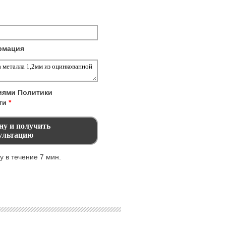
рмация
виями
Политики
ти
*
 в течение 7 мин.