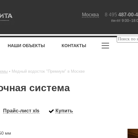
Москва
8 495
487-00-
пн-пт 9:00–18:
НАШИ ОБЪЕКТЫ
КОНТАКТЫ
темы
Медный водосток "Премиум" в Москве
очная система
Прайс-лист xls
Купить
50 мм