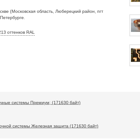
кве (Московская область, Люберецкий район, пгт
-Петербурге.
213 оттенков RAL
чные системы Премиум; (171630 байт)
очной системы Железная защита (171630 байт)