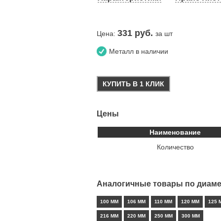
331
руб.
Цена:
за шт
Металл в наличии
КУПИТЬ В 1 КЛИК
Цены
Наименование
Количество
Аналогичные товары по диаме
100 ММ
106 ММ
110 ММ
120 ММ
125 
216 ММ
220 ММ
250 ММ
300 ММ