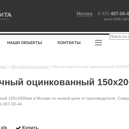
Москва
8 495
487-00-
пн-пт 9:00–18:
НАШИ ОБЪЕКТЫ
КОНТАКТЫ
темы
Желоба водосточные
Желоб водосточный оцинкованный 150х20
чный оцинкованный 150х2
ный 150х2000мм в Москве по низкой цене от производителя. Совер
5 487-00-44.
xls
Купить