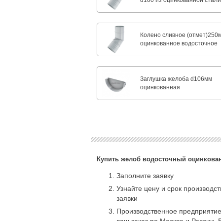
d100 из оцинкованной стал
Колено сливное (отмет)250
оцинкованное водосточное
Заглушка желоба d106мм
оцинкованная
Купить желоб водосточный оцинкован
Заполните заявку
Узнайте цену и срок производс
заявки
Производственное предприятие
ваш заказ по Москве и России. 