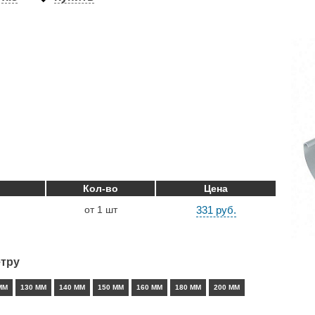
Кол-во
Цена
от 1 шт
331 руб.
тру
ММ
130 ММ
140 ММ
150 ММ
160 ММ
180 ММ
200 ММ