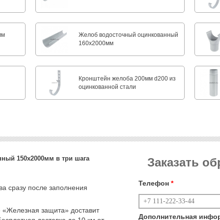
и
мм
Желоб водосточный оцинкованный
160х2000мм
Кронштейн желоба 200мм d200 из
оцинкованной стали
ный 150х2000мм в три шага
Заказать о
Телефон
*
тва сразу после заполнения
 «Железная защита» доставит
Дополнительная инфо
Бесплатная доставка до 10 км от