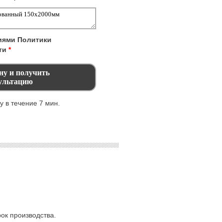
виями
Политики
ти
*
 в течение 7 мин.
ок производства.