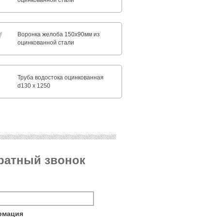
оцинкованной стали
Воронка желоба 150x90мм из
оцинкованной стали
Труба водостока оцинкованная
d130 х 1250
братный звонок
рмация