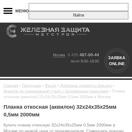
МЕНЮ
8 495
487-00-44
Москва
ЗАЯВКА
пн-пт 9:00–18:00
ONLINE
Главная
Продукция
Фасад
Доборные элементы фасада
Аквилон из оцинкованной стали с полимерным покрытием
Планка
откосная (аквилон) 32х24х35х25мм 0,5мм 2000мм в Москве
Планка откосная (аквилон) 32х24х35х25мм
0,5мм 2000мм
Купить планку откосную 32х24х35х25мм 0,5мм 2000мм в
Москве по низкой цене от производителя. Совершить покупку