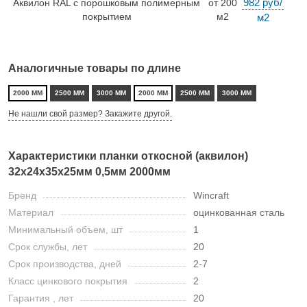
982 руб/
Аквилон RAL с порошковым полимерным
от 200
покрытием
м2
м2
Аналогичные товары по длине
2000 ММ
2500 ММ
3000 ММ
2000 ММ
2500 ММ
3000 ММ
Не нашли свой размер? Закажите другой.
Характеристики планки откосной (аквилон)
32х24х35х25мм 0,5мм 2000мм
Бренд
Wincraft
Материал
оцинкованная сталь
Минимальный объем, шт
1
Срок службы, лет
20
Срок производства, дней
2-7
Класс цинкового покрытия
2
Гарантия , лет
20