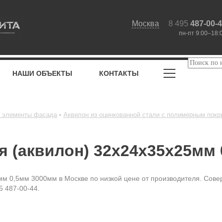
Москва
8 495
487-00-
пн-пт 9:00–18:
НАШИ ОБЪЕКТЫ
КОНТАКТЫ
 элементы фасада
Аквилон из оцинкованной стали с полимерным пок
я (аквилон) 32х24х35х25мм
мм 0,5мм 3000мм в Москве по низкой цене от производителя. Совер
5 487-00-44.