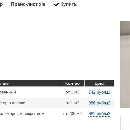
ор
Прайс-лист xls
Купить
ание
Кол-во
Цена
кованный
от 1 м2
742 руб/м2
тер в пленке
от 1 м2
986 руб/м2
полимерным покрытием
от 200 м2
982 руб/м2