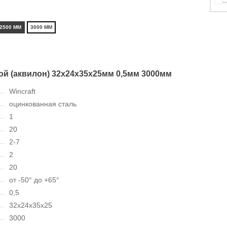
2500 ММ
3000 ММ
ой (аквилон) 32х24х35х25мм 0,5мм 3000мм
Wincraft
оцинкованная сталь
1
20
2-7
2
20
от -50° до +65°
0,5
32х24х35х25
3000