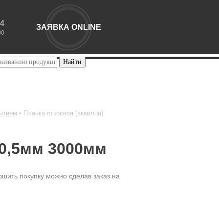
44
ЗАЯВКА ONLINE
00
рытием
Планка откосная (аквилон)
 0,5мм 3000мм
шить покупку можно сделав заказ на