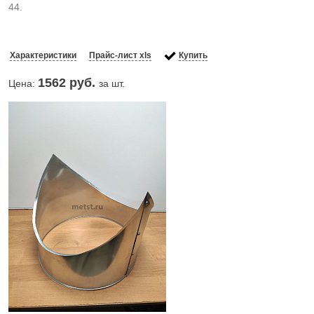
44.
Характеристики
Прайс-лист xls
Купить
1562
руб.
Цена:
за шт.