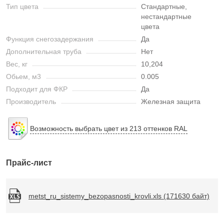
Тип цвета
Стандартные,
нестандартные
цвета
Функция снегозадержания
Да
Дополнительная труба
Нет
Вес, кг
10,204
Обьем, м3
0.005
Подходит для ФКР
Да
Производитель
Железная защита
Возможность выбрать цвет из 213 оттенков RAL
Прайс-лист
metst_ru_sistemy_bezopasnosti_krovli.xls (171630 байт)