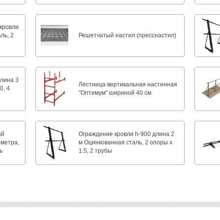
кровли
ль, 2
Решетчатый настил (пресснастил)
длина 3
Лестница вертикальная настенная
0, 4
"Оптимум" шириной 40 см
ый
Ограждение кровли h-900 длина 2
 метра,
м Оцинкованная сталь, 2 опоры х
ь
1.5, 2 трубы