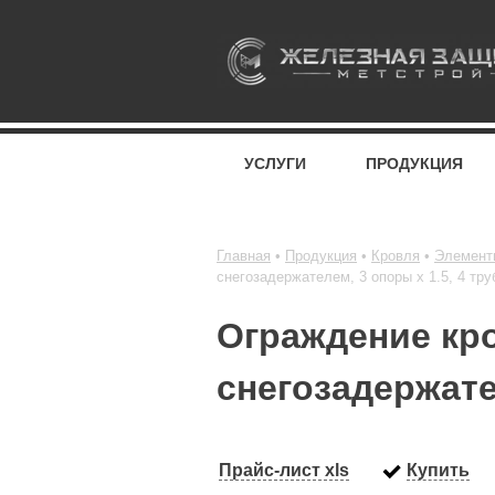
УСЛУГИ
ПРОДУКЦИЯ
Главная
Продукция
Кровля
Элемент
снегозадержателем, 3 опоры х 1.5, 4 тр
Ограждение кро
снегозадержате
Прайс-лист xls
Купить