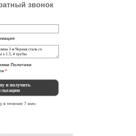
братный звонок
рмация
виями
Политики
ти
*
 в течение 7 мин.