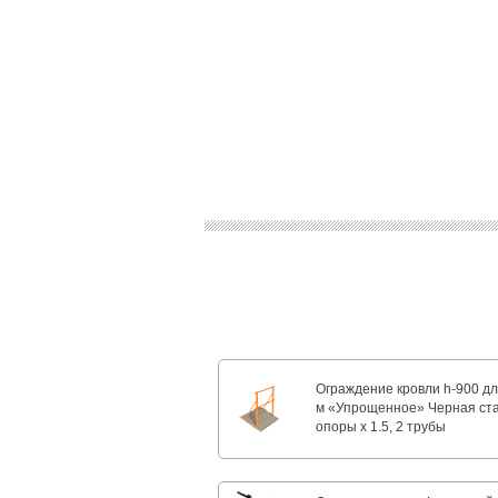
Ограждение кровли h-900 дл
м «Упрощенное» Черная ста
опоры х 1.5, 2 трубы