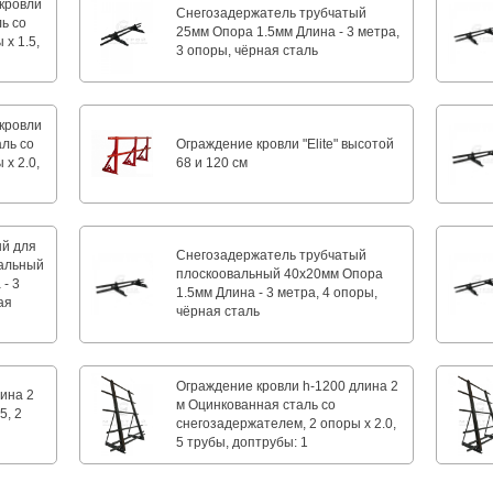
кровли
Снегозадержатель трубчатый
ь со
25мм Опора 1.5мм Длина - 3 метра,
х 1.5,
3 опоры, чёрная сталь
кровли
аль со
Ограждение кровли "Elite" высотой
х 2.0,
68 и 120 см
ый для
Снегозадержатель трубчатый
вальный
плоскоовальный 40х20мм Опора
- 3
1.5мм Длина - 3 метра, 4 опоры,
ая
чёрная сталь
Ограждение кровли h-1200 длина 2
ина 2
м Оцинкованная сталь со
5, 2
снегозадержателем, 2 опоры х 2.0,
5 трубы, доптрубы: 1