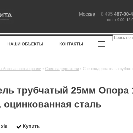
Москва
8 495
487-00-
пн-пт 9:00–18:
НАШИ ОБЪЕКТЫ
КОНТАКТЫ
ы безопасности кровли
Снегозадержатели
Снегозадержатель трубчаты
ль трубчатый 25мм Опора 1
, оцинкованная сталь
xls
Купить