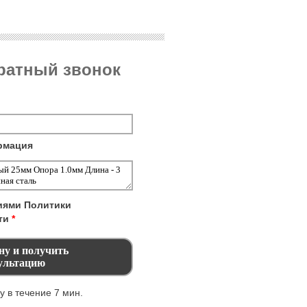
братный звонок
рмация
виями
Политики
ти
*
 в течение 7 мин.