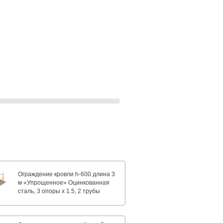
Ограждение кровли h-600 длина 3
м «Упрощенное» Оцинкованная
сталь, 3 опоры х 1.5, 2 трубы