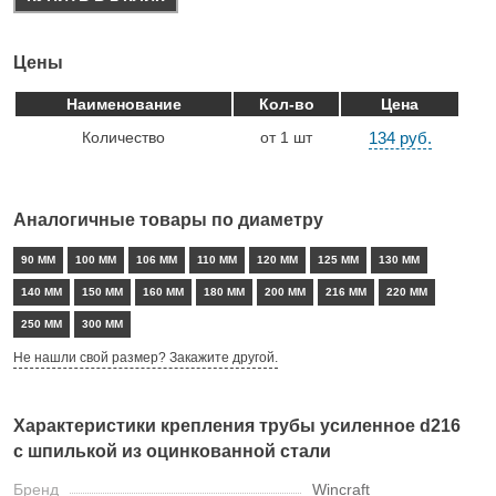
Цены
Наименование
Кол-во
Цена
Количество
от 1 шт
134 руб.
Аналогичные товары по диаметру
90 ММ
100 ММ
106 ММ
110 ММ
120 ММ
125 ММ
130 ММ
140 ММ
150 ММ
160 ММ
180 ММ
200 ММ
216 ММ
220 ММ
250 ММ
300 ММ
Не нашли свой размер? Закажите другой.
Характеристики крепления трубы усиленное d216
с шпилькой из оцинкованной стали
Бренд
Wincraft