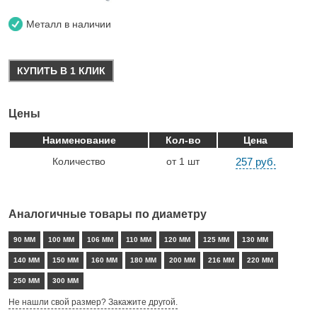
Металл в наличии
КУПИТЬ В 1 КЛИК
Цены
Наименование
Кол-во
Цена
Количество
от 1 шт
257 руб.
Аналогичные товары по диаметру
90 ММ
100 ММ
106 ММ
110 ММ
120 ММ
125 ММ
130 ММ
140 ММ
150 ММ
160 ММ
180 ММ
200 ММ
216 ММ
220 ММ
250 ММ
300 ММ
Не нашли свой размер? Закажите другой.