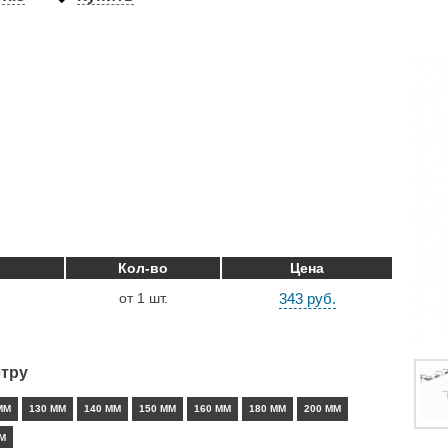
Кол-во
Цена
от 1 шт.
343 руб.
тру
ММ
130 ММ
140 ММ
150 ММ
160 ММ
180 ММ
200 ММ
М