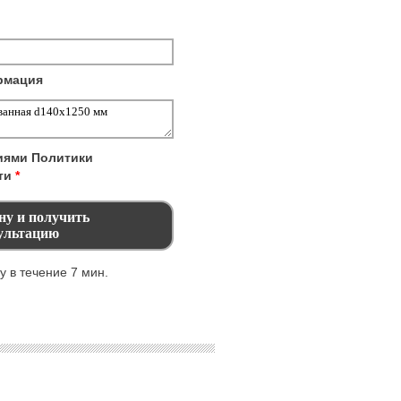
рмация
виями
Политики
ти
*
 в течение 7 мин.