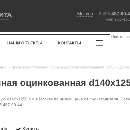
Москва
8 495
487-00-
пн-пт 9:00–18:
НАШИ ОБЪЕКТЫ
КОНТАКТЫ
темы
Трубы водосточные
Труба водостока оцинкованная d140 х 1250 в
чная оцинкованная d140x12
ую d140x1250 мм в Москве по низкой цене от производителя. Сове
5 487-00-44.
xls
Купить