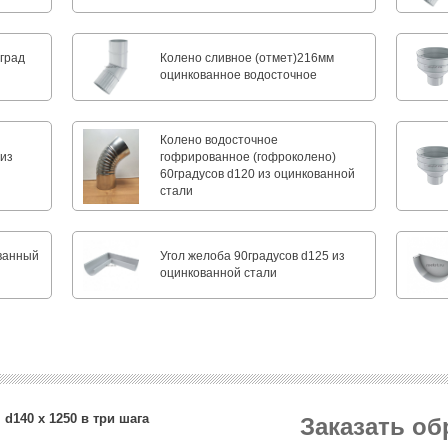
град
Колено сливное (отмет)216мм
и
оцинкованное водосточное
Колено водосточное
 из
гофрированное (гофроколено)
60градусов d120 из оцинкованной
стали
ванный
Угол желоба 90градусов d125 из
оцинкованной стали
d140 х 1250 в три шага
Заказать о