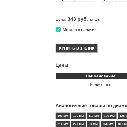
343
руб.
Цена:
за шт.
Металл в наличии
КУПИТЬ В 1 КЛИК
Цены
Наименование
Количество
Аналогичные товары по диаме
100 ММ
106 ММ
110 ММ
120 ММ
125 
216 ММ
220 ММ
90 ММ
250 ММ
300 М