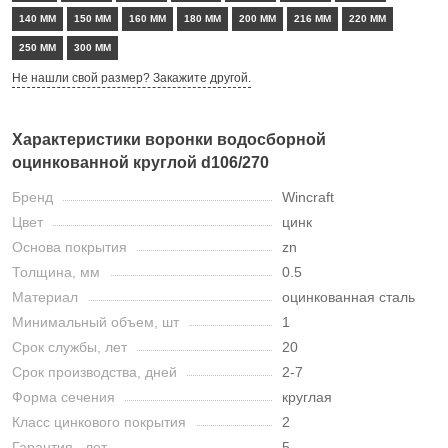
140 ММ
150 ММ
160 ММ
180 ММ
200 ММ
216 ММ
220 ММ
250 ММ
300 ММ
Не нашли свой размер? Закажите другой.
Характеристики воронки водосборной
оцинкованной круглой d106/270
Бренд
Wincraft
Цвет
цинк
Основа покрытия
zn
Толщина, мм
0.5
Материал
оцинкованная сталь
Минимальный объем, шт
1
Срок службы, лет
20
Срок производства, дней
2-7
Форма сечения
круглая
Класс цинкового покрытия
2
Гарантия , лет
5