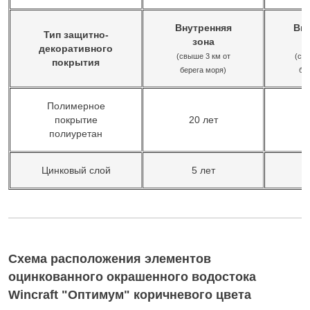
Внутренняя
Вн
Тип защитно-
зона
декоративного
(свыше 3 км от
(св
покрытия
берега моря)
бе
Полимерное
покрытие
20 лет
полиуретан
Цинковый слой
5 лет
Схема расположения элементов
оцинкованного окрашенного водостока
Wincraft "Оптимум" коричневого цвета