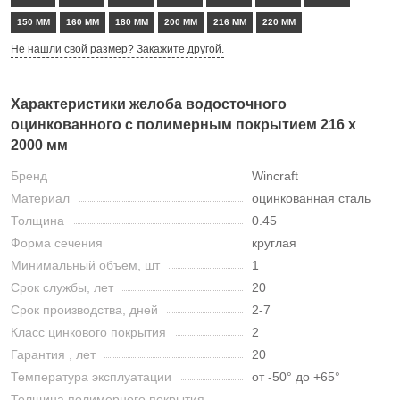
150 ММ
160 ММ
180 ММ
200 ММ
216 ММ
220 ММ
Не нашли свой размер? Закажите другой.
Характеристики желоба водосточного
оцинкованного с полимерным покрытием 216 х
2000 мм
Бренд
Wincraft
Материал
оцинкованная сталь
Толщина
0.45
Форма сечения
круглая
Минимальный объем, шт
1
Срок службы, лет
20
Срок производства, дней
2-7
Класс цинкового покрытия
2
Гарантия , лет
20
Температура эксплуатации
от -50° до +65°
Толщина полимерного покрытия,