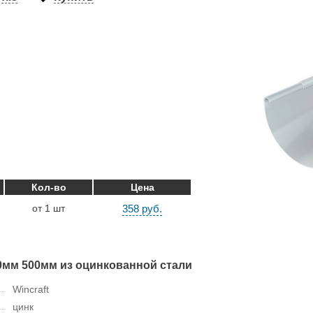
Кол-во
Цена
от 1 шт
358 руб.
0мм 500мм из оцинкованной стали
Wincraft
цинк