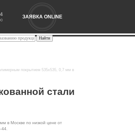
44
ЗАЯВКА ONLINE
00
олимерным покрытием 535х535, 0,7 мм в
кованной стали
мм в Москве по низкой цене от
-44.