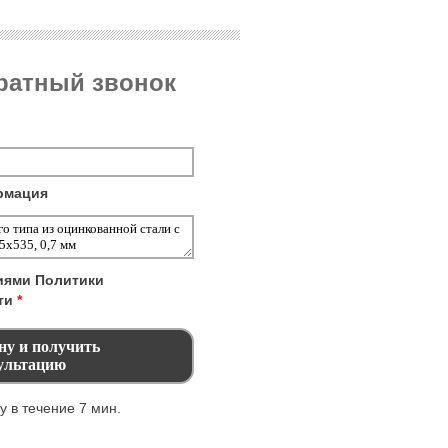
братный звонок
рмация
виями
Политики
ти
*
 в течение 7 мин.