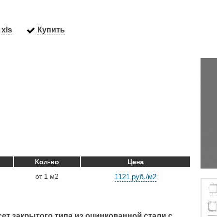
xls
Купить
Кол-во
Цена
от 1 м2
1121 руб./м2
ет закрытого типа из оцинкованной стали с